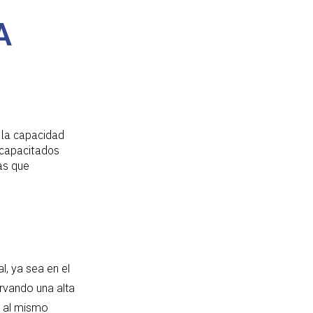
A
 la capacidad
 capacitados
ras que
l, ya sea en el
ervando una alta
o al mismo