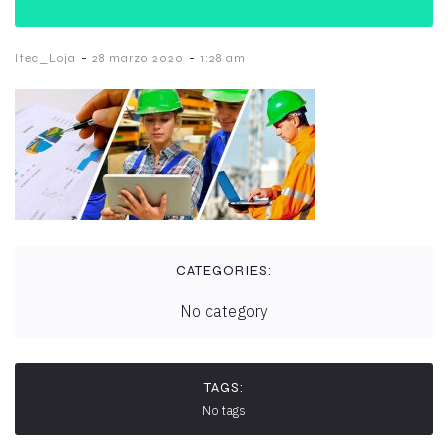
-
-
Itec_Loja
28 marzo 2020
1:28 am
CATEGORIES:
No category
TAGS:
No tags